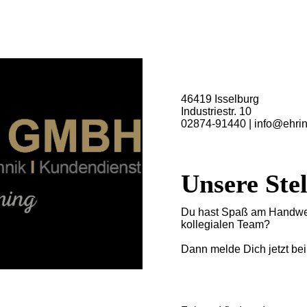
Ihr Fachberater für
Baddesign
46419 Isselburg
Industriestr. 10
02874-91440 | info@ehrin
Unsere Ste
Du hast Spaß am Handwer
kollegialen Team?
Dann melde Dich jetzt be