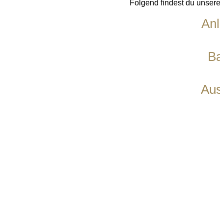
Folgend findest du unser
An
Ba
Aus